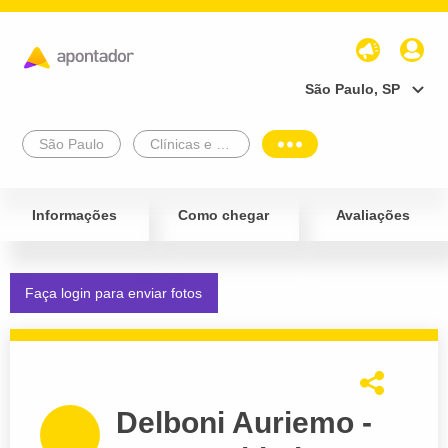
São Paulo, SP
São Paulo
Clínicas e Diagnósticos
Informações
Como chegar
Avaliações
Faça login para enviar fotos
Delboni Auriemo -