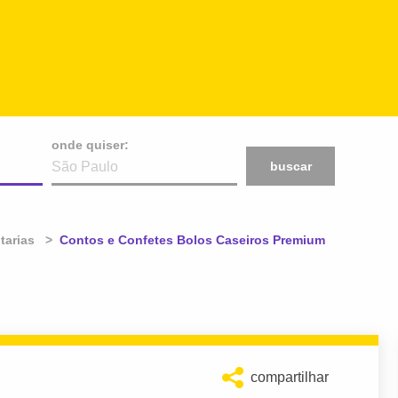
onde quiser:
buscar
tarias
Atual:
Contos e Confetes Bolos Caseiros Premium
compartilhar