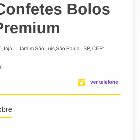
Confetes Bolos
Premium
0, loja 1, Jardim São Luís,
São Paulo
- SP,
CEP:
s
ver telefone
obre