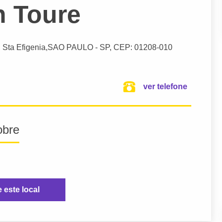
 Toure
Sta Efigenia,
SAO PAULO
- SP,
CEP: 01208-010
ver telefone
obre
e este local