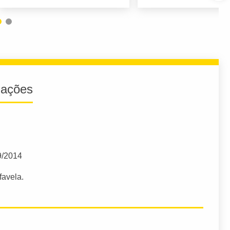
iações
9/2014
avela.