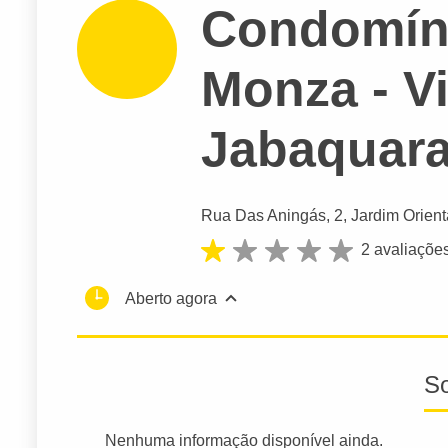
Condomíni
Monza - V
Jabaquar
Rua Das Aningás
, 2, Jardim Orient
2 avaliaçõe
Aberto agora
S
Nenhuma informação disponível ainda.