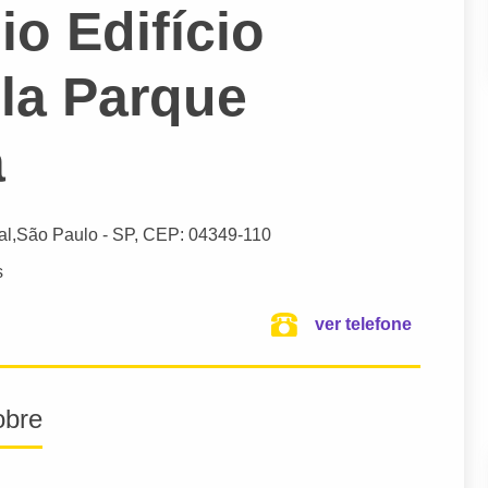
o Edifício
ila Parque
a
al,
São Paulo
- SP,
CEP: 04349-110
s
ver telefone
obre