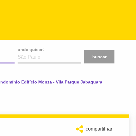
onde quiser:
buscar
ual:
ndomínio Edifício Monza - Vila Parque Jabaquara
compartilhar