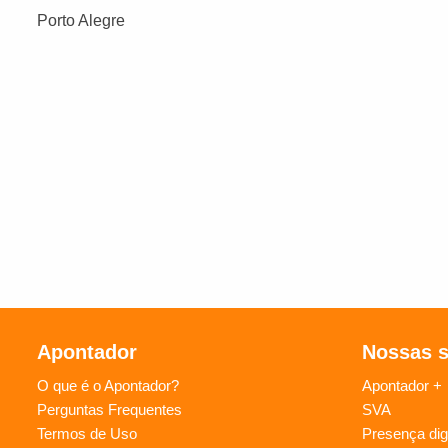
Porto Alegre
Apontador
Nossas 
O que é o Apontador?
Apontador +
Perguntas Frequentes
SVA
Termos de Uso
Presença digi