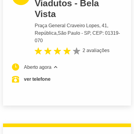
Viadutos - Bela
Vista
Praça General Craveiro Lopes
, 41,
República,
São Paulo
- SP,
CEP: 01319-
070
2 avaliações
Aberto agora
ver telefone