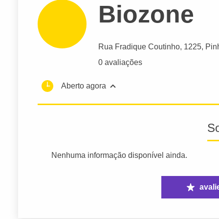
Biozone
Rua Fradique Coutinho
, 1225, Pin
0 avaliações
Aberto agora
S
Nenhuma informação disponível ainda.
avali