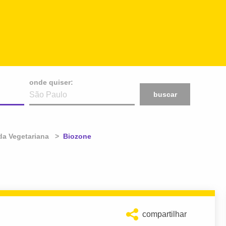
onde quiser:
buscar
a Vegetariana
Atual:
Biozone
compartilhar