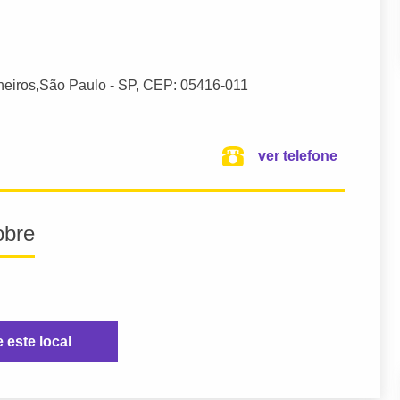
heiros,
São Paulo
- SP,
CEP: 05416-011
ver telefone
obre
e este local