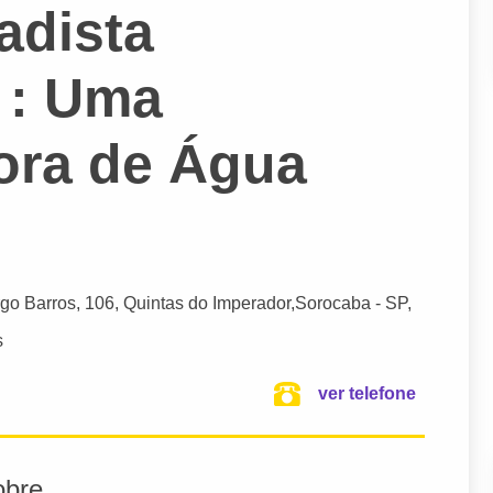
cadista
 : Uma
dora de Água
go Barros
, 106, Quintas do Imperador,
Sorocaba
- SP,
s
ver telefone
obre