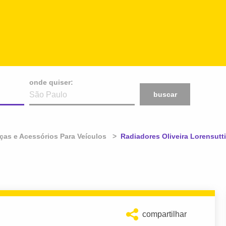
onde quiser:
buscar
ças e Acessórios Para Veículos
Atual:
Radiadores Oliveira Lorensutti
compartilhar