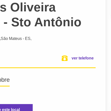
s Oliveira
 - Sto Antônio
,
São Mateus
- ES,
ver telefone
obre
e este local