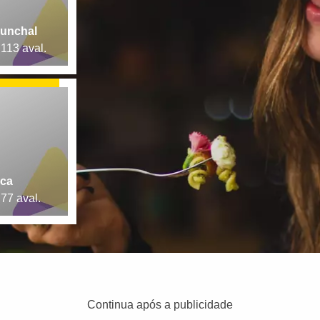
Funchal
113 aval.
oca
77 aval.
Continua após a publicidade