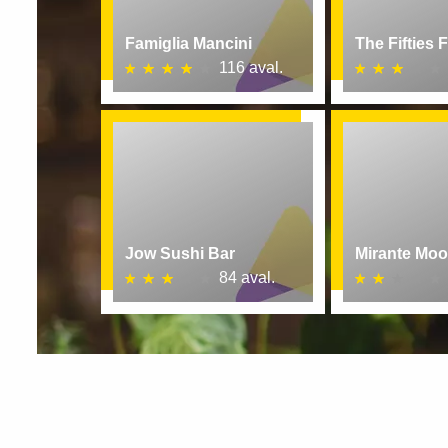
Famiglia Mancini
The Fifties 
116 aval.
Jow Sushi Bar
Mirante Mo
84 aval.