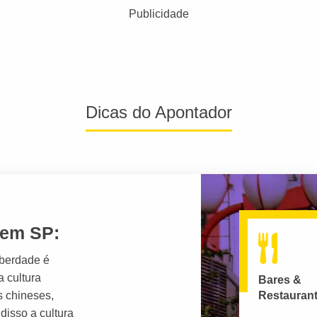
Publicidade
Dicas do Apontador
 em SP:
iberdade é
a cultura
Bares &
Restauran
s chineses,
disso a cultura