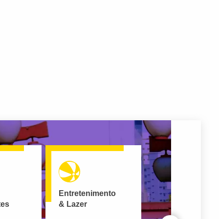
Entretenimento
tes
& Lazer
An