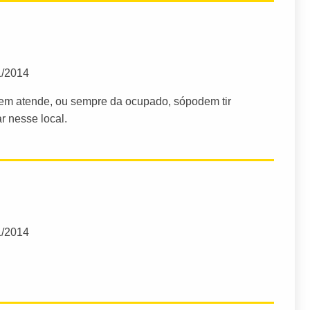
1/2014
inguem atende, ou sempre da ocupado, sópodem tir
r nesse local.
1/2014