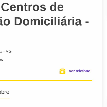
 Centros de
ão Domiciliária -
á
- MG,
es
ver telefone
obre