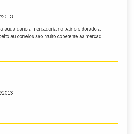
2/2013
ou aguardano a mercadoria no bairro eldorado a
peito au correios sao muito copetente as mercad
2/2013