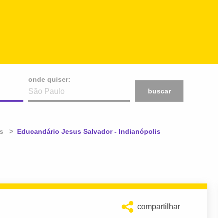
onde quiser:
buscar
es
Atual:
Educandário Jesus Salvador - Indianópolis
compartilhar