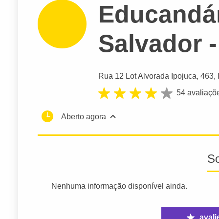
Educandár
Salvador -
Rua 12 Lot Alvorada Ipojuca
, 463,
54 avaliaçõ
Aberto agora
S
Nenhuma informação disponível ainda.
avali