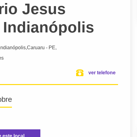
io Jesus
 Indianópolis
 Indianópolis,
Caruaru
- PE,
es
ver telefone
obre
e este local