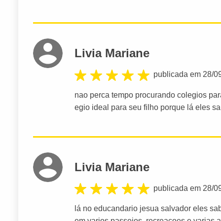
Livia Mariane
publicada em 28/0
nao perca tempo procurando colegios para
egio ideal para seu filho porque lá eles sa
Livia Mariane
publicada em 28/0
lá no educandario jesua salvador eles sa
em varios passeios ,recreaçoes e varias at