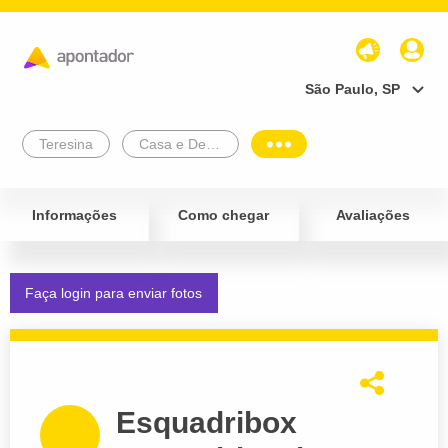
São Paulo, SP
Teresina
Casa e Decoração
Informações
Como chegar
Avaliações
Faça login para enviar fotos
Esquadribox