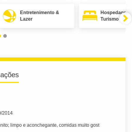
Entretenimento &
Hospedagem
Lazer
Turismo
iações
9/2014
nito; limpo e aconchegante, comidas muito gost