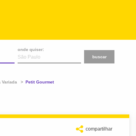
onde quiser:
buscar
 Variada
Atual:
Petit Gourmet
compartilhar