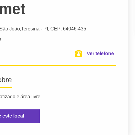
rmet
 São João,
Teresina
- PI,
CEP: 64046-435
s
ver telefone
obre
izado e área livre.
e este local