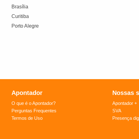
Brasília
Curitiba
Porto Alegre
Apontador
Nossas 
O que é o Apontador?
Apontador +
Perguntas Frequentes
SVA
Termos de Uso
Presença digi