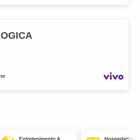
LOGICA
one
Entretenimento &
Hospedagem 