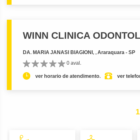
WINN CLINICA ODONTO
DA. MARIA JANASI BIAGIONI, , Araraquara - SP
0 aval.
ver horario de atendimento.
ver telef
1