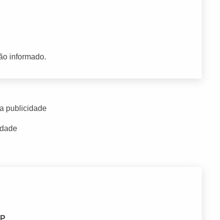
ão informado.
a publicidade
idade
SP