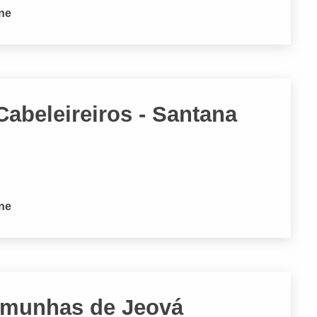
one
abeleireiros - Santana
one
emunhas de Jeová