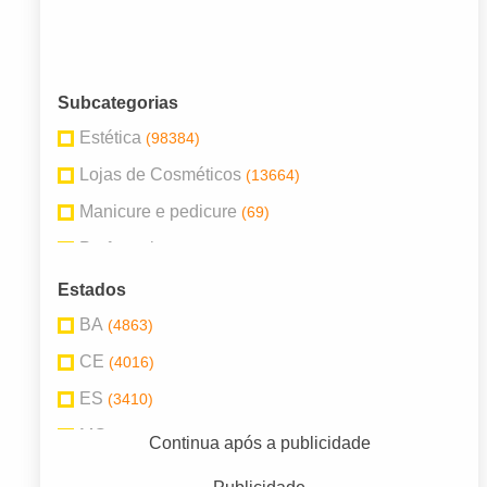
Subcategorias
Estética
(98384)
Lojas de Cosméticos
(13664)
Manicure e pedicure
(69)
Perfumarias
(6287)
Salão de Beleza
(27186)
Estados
Salão de Beleza / Cabeleireiros
(3)
BA
(4863)
Salão de Bronzeamento
(94)
CE
(4016)
ES
(3410)
MG
(15846)
Continua após a publicidade
PE
(3352)