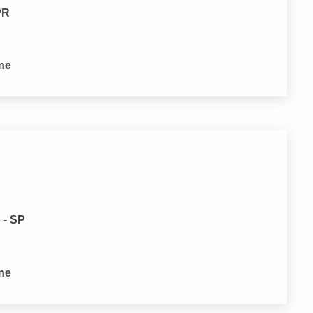
PR
one
 - SP
one