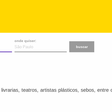
onde quiser:
buscar
ivrarias, teatros, artistas plásticos, sebos, entr