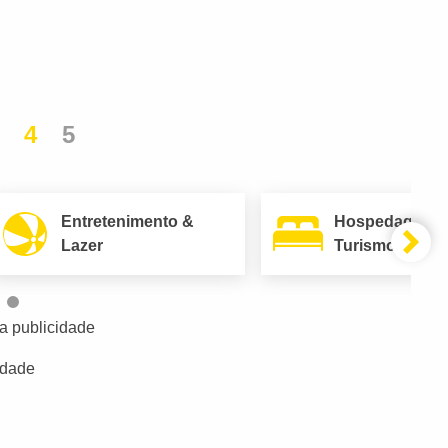
4
5
Entretenimento &
Hospedagem 
Lazer
Turismo
a publicidade
idade