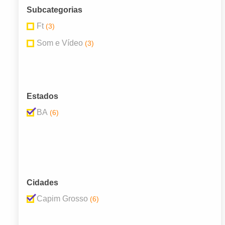
Subcategorias
Ft
(3)
Som e Vídeo
(3)
Estados
BA
(6)
Cidades
Capim Grosso
(6)