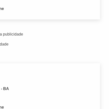
one
a publicidade
idade
 - BA
one