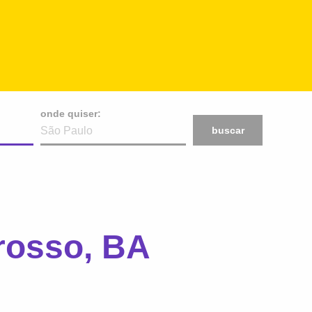
onde quiser:
buscar
osso, BA