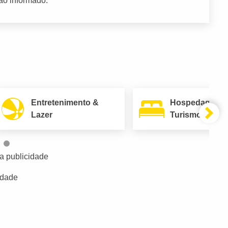
ão informado.
Entretenimento &
Hospedagem 
Lazer
Turismo
a publicidade
idade