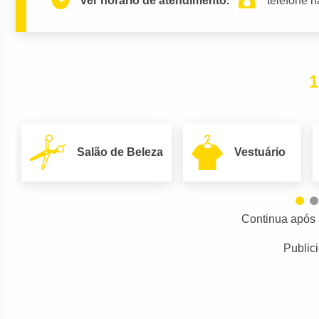
ver horario de atendimento.
telefone n
1
Salão de Beleza
Vestuário
Continua após 
Public