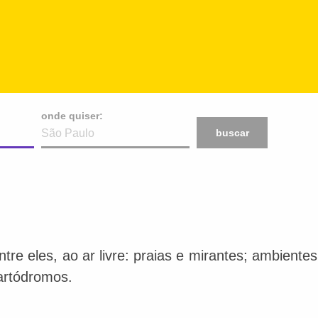
onde quiser:
buscar
ntre eles, ao ar livre: praias e mirantes; ambiente
artódromos.