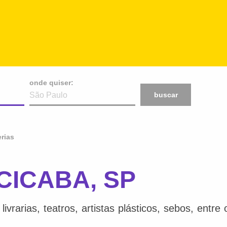
onde quiser:
buscar
rias
ACICABA, SP
ivrarias, teatros, artistas plásticos, sebos, entr