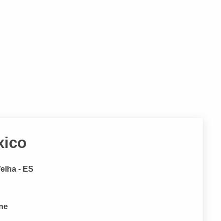
xico
Velha - ES
one