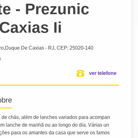
e - Prezunic
Caxias Ii
ro,
Duque De Caxias
- RJ,
CEP: 25020-140
s
ver telefone
obre
a de chás, além de lanches variados para acompan
um lanche de manhã ou ao longo do dia. Várias un
pções para os amantes da casa que serve os famos