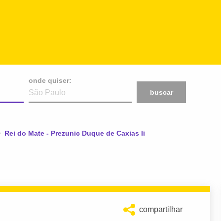
onde quiser:
buscar
Atual:
Rei do Mate - Prezunic Duque de Caxias Ii
compartilhar