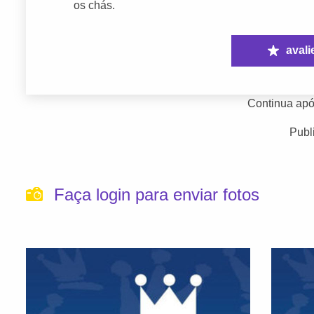
os chás.
avali
Continua apó
Publ
Faça login para enviar fotos