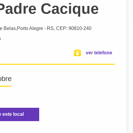
Padre Cacique
de Belas,
Porto Alegre
- RS,
CEP: 90810-240
s
ver telefone
obre
e este local