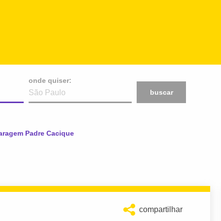
onde quiser:
buscar
ual:
aragem Padre Cacique
compartilhar