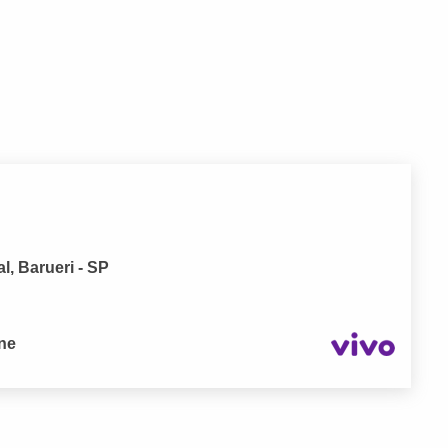
l, Barueri - SP
one