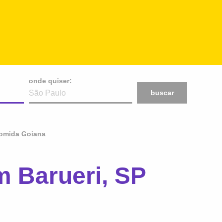
onde quiser:
buscar
omida Goiana
 Barueri, SP