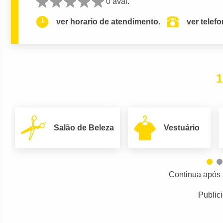
0 aval.
ver horario de atendimento.
ver telef
1
Salão de Beleza
Vestuário
Continua após 
Public