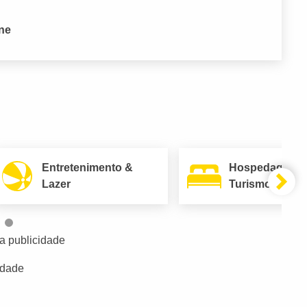
one
Entretenimento &
Hospedagem 
Lazer
Turismo
a publicidade
idade