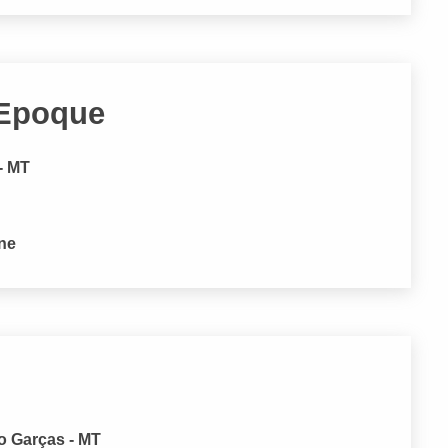
e Epoque
- MT
one
do Garças - MT