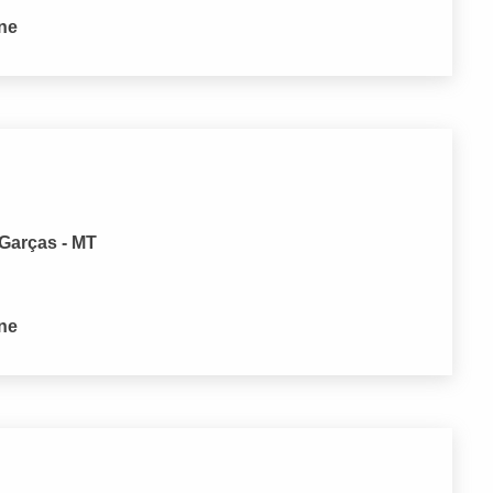
one
 Garças - MT
one