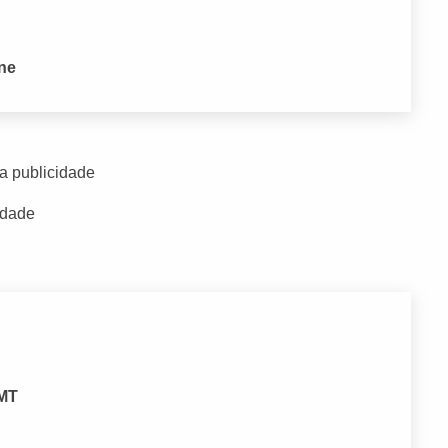
one
a publicidade
idade
 MT