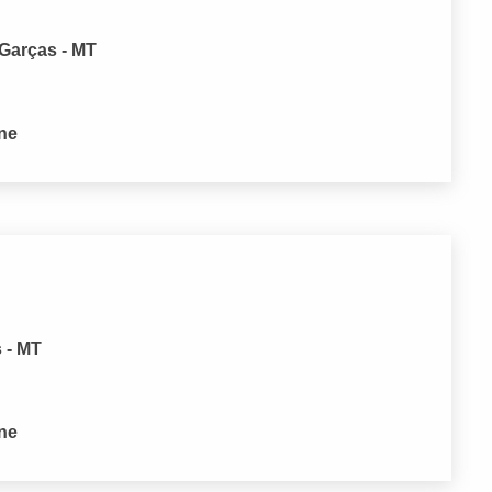
 Garças - MT
one
 - MT
one