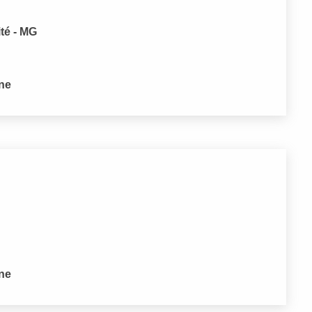
ité - MG
one
one