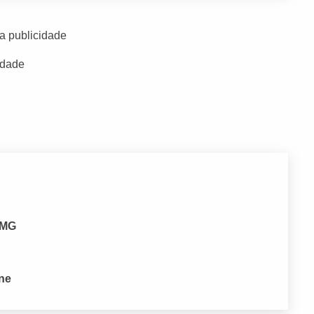
a publicidade
idade
- MG
one