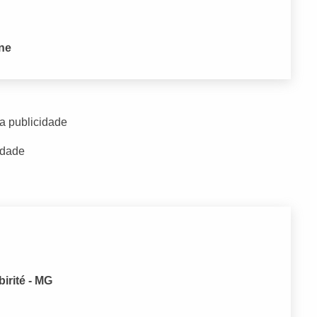
one
a publicidade
idade
irité - MG