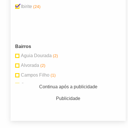
Ibirite
(24)
Bairros
Aguia Dourada
(2)
Alvorada
(2)
Campos Filho
(1)
Centro
(1)
Continua após a publicidade
Duval de Barros
(1)
Publicidade
Jd Montreal
(1)
N Sra Fátima
(1)
Novo Horizonte
(1)