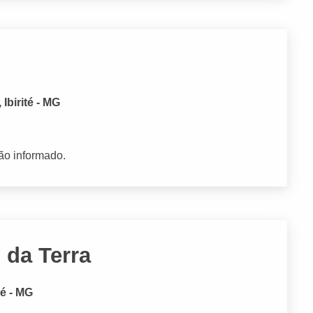
Ibirité - MG
ão informado.
 da Terra
té - MG