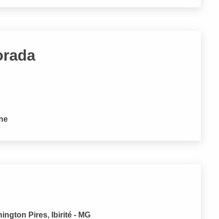
vorada
one
ngton Pires, Ibirité - MG