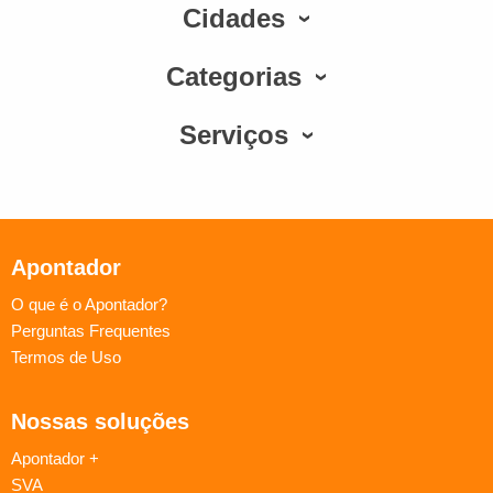
Cidades
Categorias
Serviços
Apontador
O que é o Apontador?
Perguntas Frequentes
Termos de Uso
Nossas soluções
Apontador +
SVA