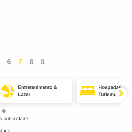
6
7
8
9
Entretenimento &
Hospedagem 
Lazer
Turismo
a publicidade
idade