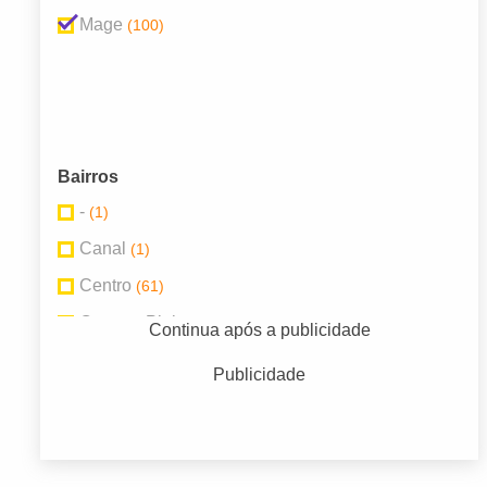
Mage
(100)
Bairros
-
(1)
Canal
(1)
Centro
(61)
Centro - Piabeta
(1)
Continua após a publicidade
Fragoso
(4)
Publicidade
Fragoso/Sexto
(2)
Piabeta
(11)
Praia de Maua
(2)