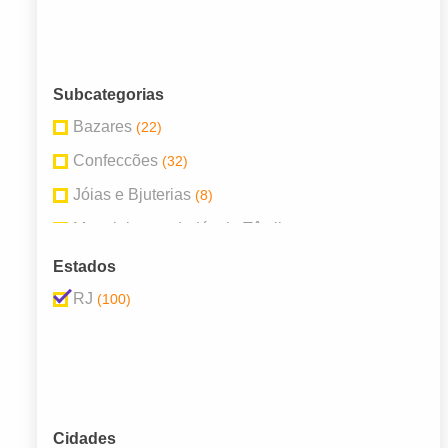
Subcategorias
Bazares
(22)
Confeccões
(32)
Jóias e Bjuterias
(8)
Materiais para Indústria Têxtil
(6)
Óticas
(9)
Estados
Vestuário
(23)
RJ
(100)
Cidades