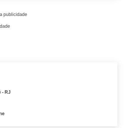
a publicidade
idade
 - RJ
one