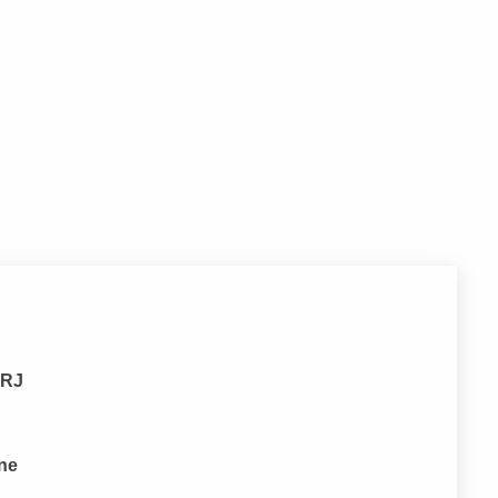
 RJ
one