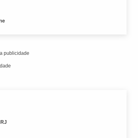
one
a publicidade
idade
 RJ