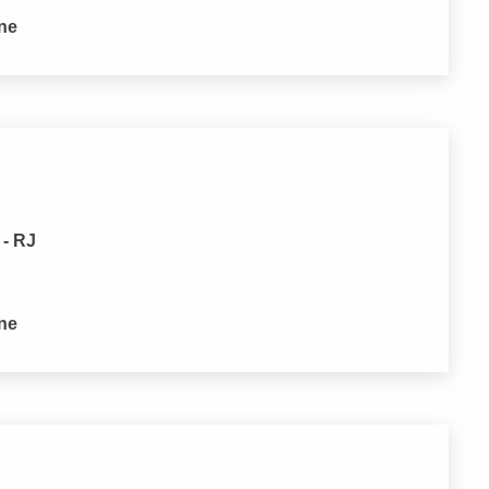
one
 - RJ
one