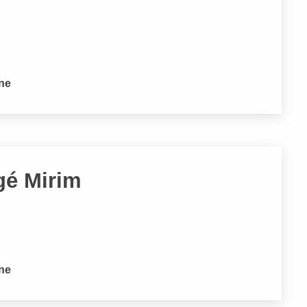
one
gé Mirim
one