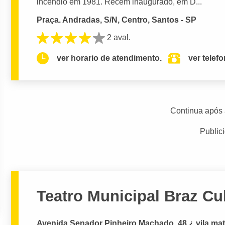
incêndio em 1981. Recém inaugurado, em D...
Praça. Andradas, S/N, Centro, Santos - SP
2 aval.
ver horario de atendimento.
ver telef
Continua após 
Public
Teatro Municipal Braz C
Avenida Senador Pinheiro Machado, 48 ¿ vila ma