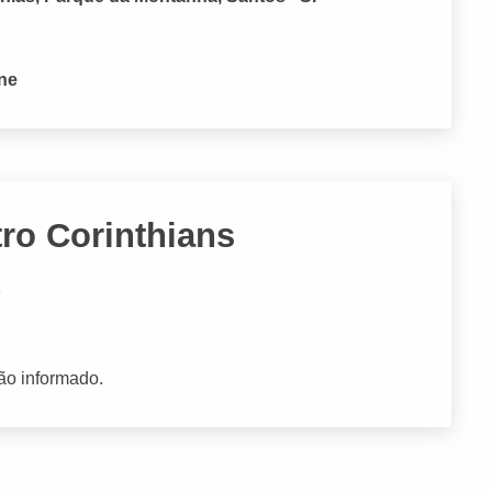
one
tro Corinthians
P
ão informado.