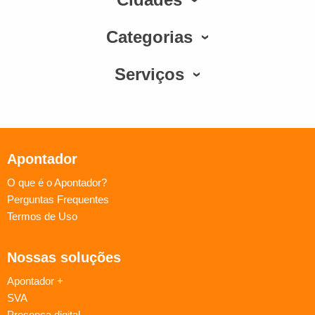
Categorias
Serviços
Apontador
O que é o Apontador?
Perguntas Frequentes
Termos de Uso
Nossas soluções
Apontador +
SVA
Presença digital