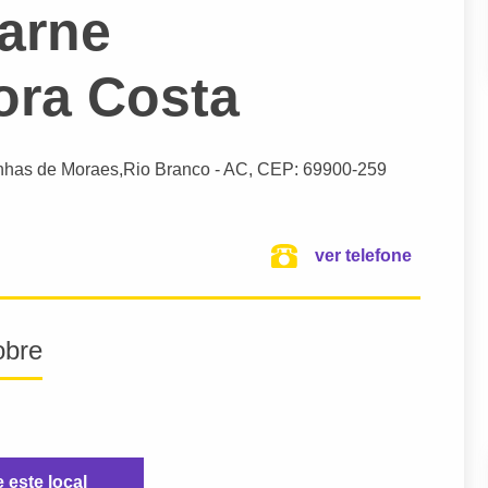
arne
ora Costa
nhas de Moraes,
Rio Branco
- AC,
CEP: 69900-259
ver telefone
obre
e este local