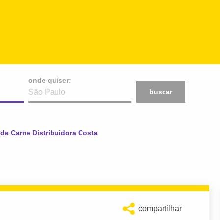
onde quiser:
buscar
:
de Carne Distribuidora Costa
compartilhar