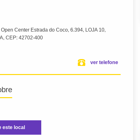
 Open Center Estrada do Coco
, 6.394, LOJA 10,
BA,
CEP: 42702-400
ver telefone
obre
e este local