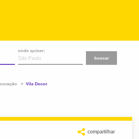
onde quiser:
buscar
coração
Atual:
Vila Decor
compartilhar