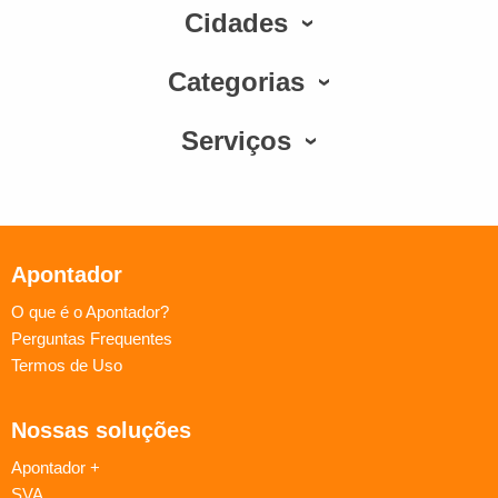
Cidades
Categorias
Serviços
Apontador
O que é o Apontador?
Perguntas Frequentes
Termos de Uso
Nossas soluções
Apontador +
SVA