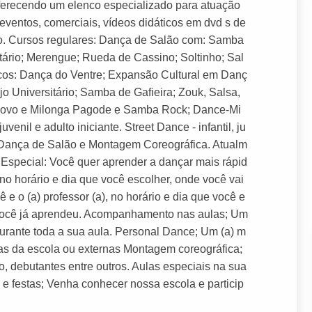
o oferecendo um elenco especializado para atuação
eventos, comerciais, vídeos didáticos em dvd s de
o. Cursos regulares: Dança de Salão com: Samba
itário; Merengue; Rueda de Cassino; Soltinho; Sal
icos: Dança do Ventre; Expansão Cultural em Danç
ejo Universitário; Samba de Gafieira; Zouk, Salsa,
 novo e Milonga Pagode e Samba Rock; Dance-Mi
venil e adulto iniciante. Street Dance - infantil, ju
m Dança de Salão e Montagem Coreográfica. Atualm
 Especial: Você quer aprender a dançar mais rápid
, no horário e dia que você escolher, onde você vai
e o (a) professor (a), no horário e dia que você e
ue você já aprendeu. Acompanhamento nas aulas; Um
 durante toda a sua aula. Personal Dance; Um (a) m
tas da escola ou externas Montagem coreográfica;
 debutantes entre outros. Aulas especiais na sua
e festas; Venha conhecer nossa escola e particip