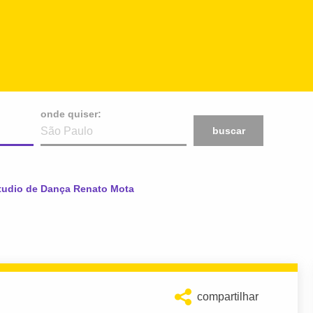
onde quiser:
buscar
tual:
tudio de Dança Renato Mota
compartilhar