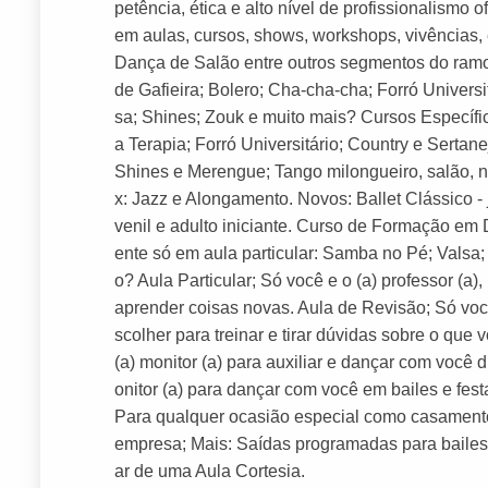
petência, ética e alto nível de profissionalism
em aulas, cursos, shows, workshops, vivências, 
Dança de Salão entre outros segmentos do ram
de Gafieira; Bolero; Cha-cha-cha; Forró Univers
sa; Shines; Zouk e muito mais? Cursos Específ
a Terapia; Forró Universitário; Country e Sertan
Shines e Merengue; Tango milongueiro, salão,
x: Jazz e Alongamento. Novos: Ballet Clássico - ju
venil e adulto iniciante. Curso de Formação e
ente só em aula particular: Samba no Pé; Valsa;
o? Aula Particular; Só você e o (a) professor (a)
aprender coisas novas. Aula de Revisão; Só você 
scolher para treinar e tirar dúvidas sobre o q
(a) monitor (a) para auxiliar e dançar com você
onitor (a) para dançar com você em bailes e fes
Para qualquer ocasião especial como casamento,
empresa; Mais: Saídas programadas para bailes 
ar de uma Aula Cortesia.