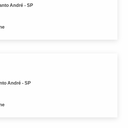
anto André - SP
one
nto André - SP
one