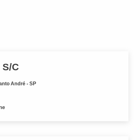
 S/C
anto André - SP
one