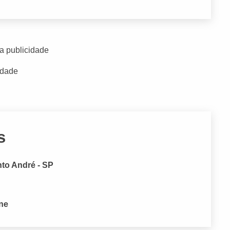
a publicidade
idade
s
nto André - SP
one