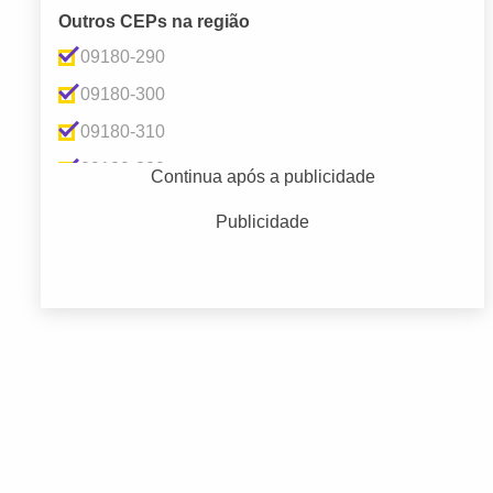
Endereços Empresariais
(3)
Outros CEPs na região
Entretenimento e Lazer
(1)
09180-290
Transporte
(2)
09180-300
09180-310
09180-320
Continua após a publicidade
09180-330
Publicidade
09182-005
09185-055
09185-220