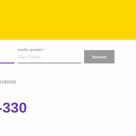
onde quiser:
buscar
9180330
-330