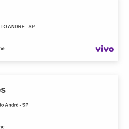
NTO ANDRE - SP
one
es
to André - SP
one