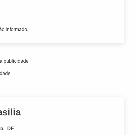
ão informado.
a publicidade
idade
silia
ia - DF