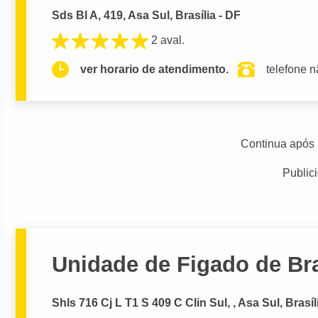
Sds Bl A, 419, Asa Sul, Brasília - DF
2 aval.
ver horario de atendimento.
telefone n
Continua após 
Public
Unidade de Figado de Bra
Shls 716 Cj L T1 S 409 C Clin Sul, , Asa Sul, Brasíl