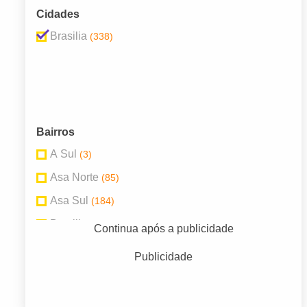
Cidades
Brasilia
(338)
Bairros
A Sul
(3)
Asa Norte
(85)
Asa Sul
(184)
Brasilia
(5)
Continua após a publicidade
Centro
(6)
Publicidade
Lago Sul
(4)
Setor de Habitacoes Indivi
(3)