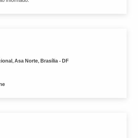
ão informado.
onal, Asa Norte, Brasília - DF
one