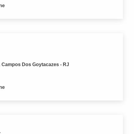
one
o, Campos Dos Goytacazes - RJ
one
a