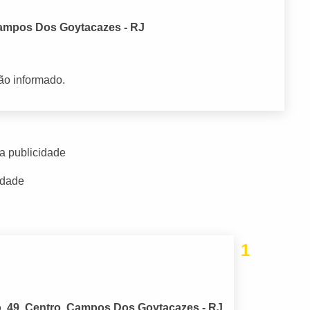
 Campos Dos Goytacazes - RJ
ão informado.
a publicidade
idade
1
o, 49, Centro, Campos Dos Goytacazes - RJ