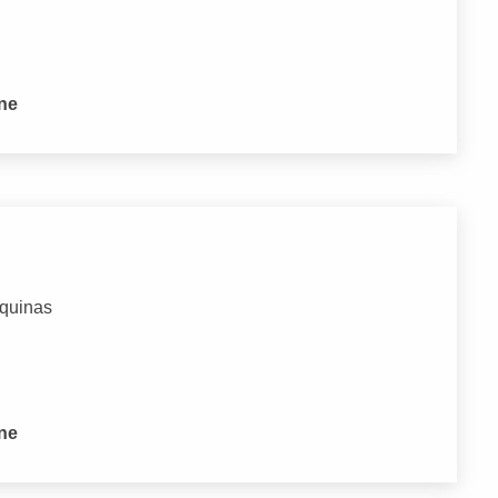
one
áquinas
one