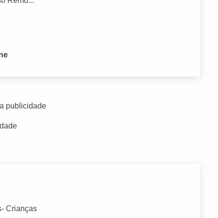
o Remo...
one
a publicidade
idade
s- Crianças