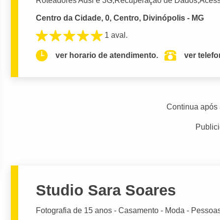
Roteadores Adsl e 3G;Recuperação de Dados;Acess
Centro da Cidade, 0, Centro, Divinópolis - MG
1 aval.
ver horario de atendimento.
ver telef
Continua após 
Public
Studio Sara Soares
Fotografia de 15 anos - Casamento - Moda - Pessoa