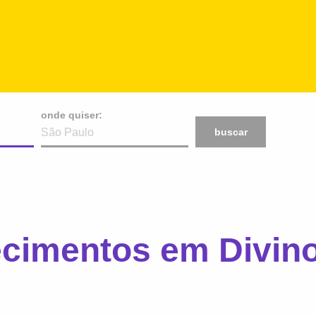
onde quiser:
buscar
ecimentos em Divin