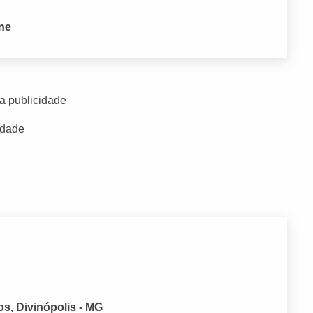
one
a publicidade
idade
os, Divinópolis - MG