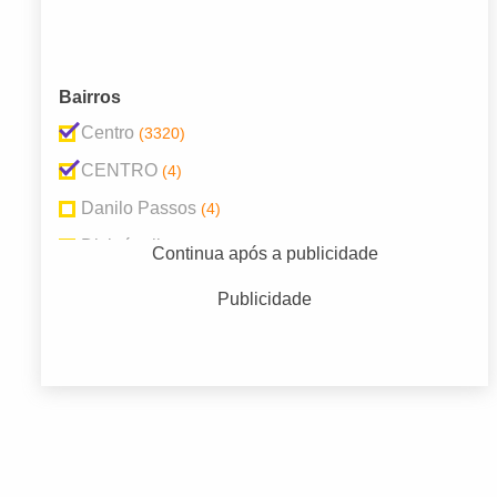
Bairros
Centro
(3320)
CENTRO
(4)
Danilo Passos
(4)
Divinópolis
(1)
Continua após a publicidade
Sem Informacao
(2)
Publicidade