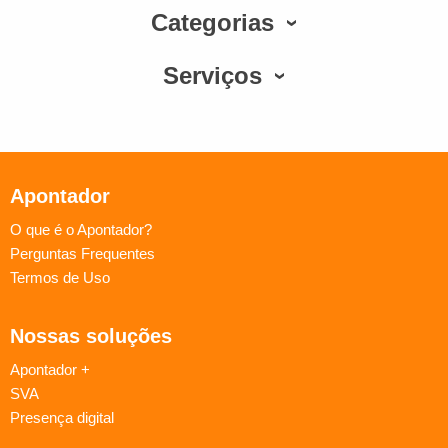
Categorias
Serviços
Apontador
O que é o Apontador?
Perguntas Frequentes
Termos de Uso
Nossas soluções
Apontador +
SVA
Presença digital