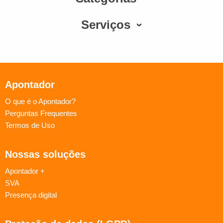
Serviços
Apontador
O que é o Apontador?
Perguntas Frequentes
Termos de Uso
Nossas soluções
Apontador +
SVA
Presença digital