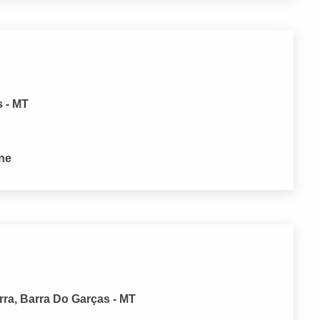
s - MT
one
ra, Barra Do Garças - MT