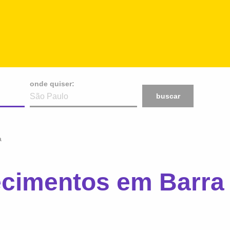
onde quiser:
buscar
a
ecimentos em Barra