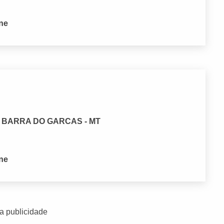
one
a, BARRA DO GARCAS - MT
one
a publicidade