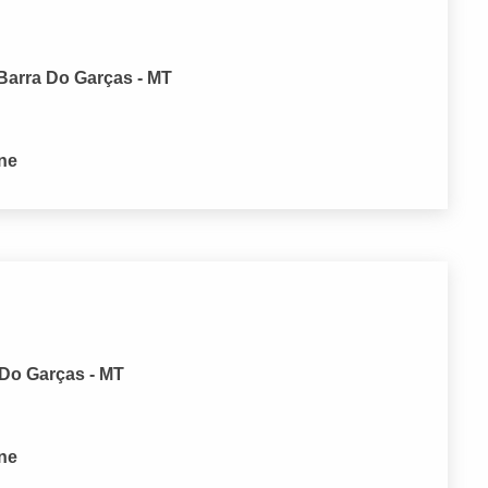
Barra Do Garças - MT
one
 Do Garças - MT
one