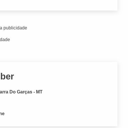
a publicidade
idade
ber
Barra Do Garças - MT
one