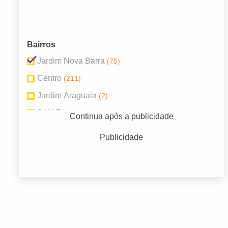
Bairros
Jardim Nova Barra
(75)
Centro
(211)
Jardim Araguaia
(2)
Jd N Barra
(1)
Continua após a publicidade
Morada Da Serra
(1)
Publicidade
Reserva Sao Marcos
(1)
Vale dos Sonhos
(1)
Zona Rural
(1)