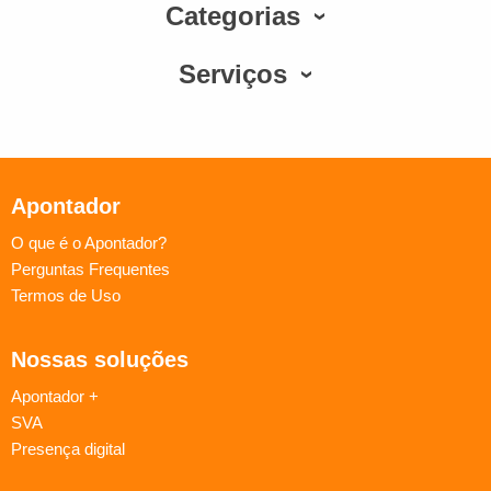
Categorias
Serviços
Apontador
O que é o Apontador?
Perguntas Frequentes
Termos de Uso
Nossas soluções
Apontador +
SVA
Presença digital