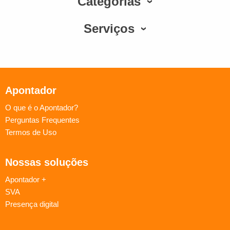
Categorias
Serviços
Apontador
O que é o Apontador?
Perguntas Frequentes
Termos de Uso
Nossas soluções
Apontador +
SVA
Presença digital