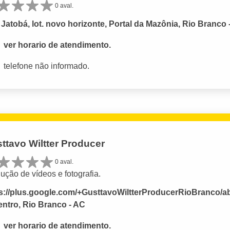
0 aval.
Jatobá, lot. novo horizonte, Portal da Mazônia, Rio Branco 
ver horario de atendimento.
telefone não informado.
ttavo Wiltter Producer
0 aval.
ução de vídeos e fotografia.
s://plus.google.com/+GusttavoWiltterProducerRioBranco/a
entro, Rio Branco - AC
ver horario de atendimento.