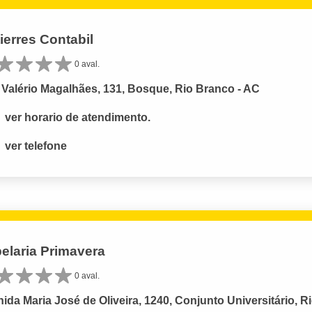
ierres Contabil
0 aval.
Valério Magalhães, 131, Bosque, Rio Branco - AC
ver horario de atendimento.
ver telefone
elaria Primavera
0 aval.
ida Maria José de Oliveira, 1240, Conjunto Universitário, R