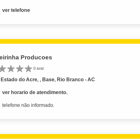
ver telefone
eirinha Producoes
0 aval.
Estado do Acre, , Base, Rio Branco - AC
ver horario de atendimento.
telefone não informado.