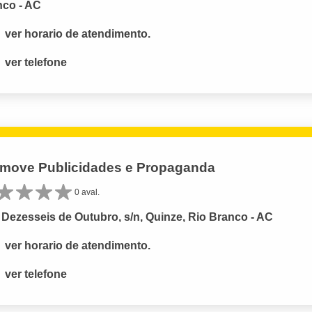
nco - AC
ver horario de atendimento.
ver telefone
move Publicidades e Propaganda
0 aval.
Dezesseis de Outubro, s/n, Quinze, Rio Branco - AC
ver horario de atendimento.
ver telefone