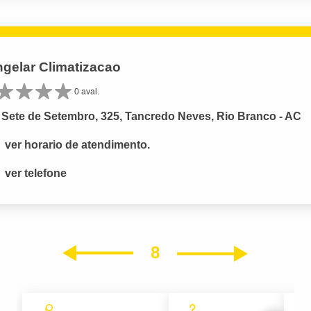
gelar Climatizacao
0 aval.
Sete de Setembro, 325, Tancredo Neves, Rio Branco - AC
ver horario de atendimento.
ver telefone
8
Próxim
Anterior