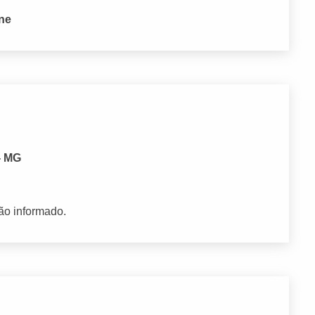
one
 - MG
ão informado.