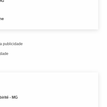
 MG
one
a publicidade
idade
irité - MG