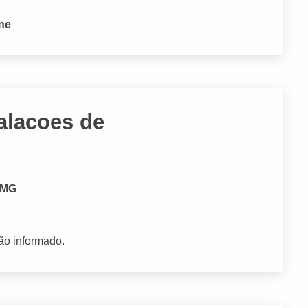
one
alacoes de
- MG
ão informado.