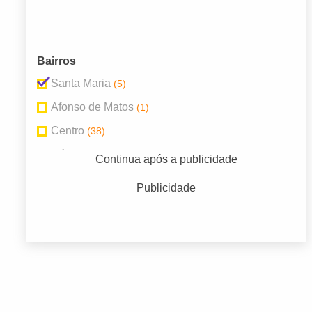
Bairros
Santa Maria
(5)
Afonso de Matos
(1)
Centro
(38)
Déa Marly
(2)
Continua após a publicidade
Ibirité
(2)
Publicidade
Jacana
(2)
Piratininga
(2)
Pqe Antônio Amabie
(43)
Primavera
(2)
Várzea
(2)