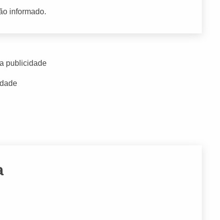
ão informado.
a publicidade
idade
a