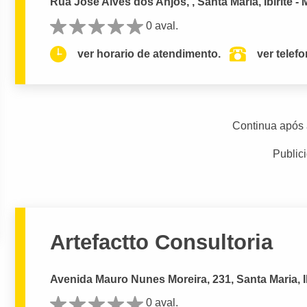
Rua José Alves dos Anjos, , Santa Maria, Ibirité -
0 aval.
ver horario de atendimento.
ver telef
Continua após 
Public
Artefactto Consultoria
Avenida Mauro Nunes Moreira, 231, Santa Maria, Ib
0 aval.