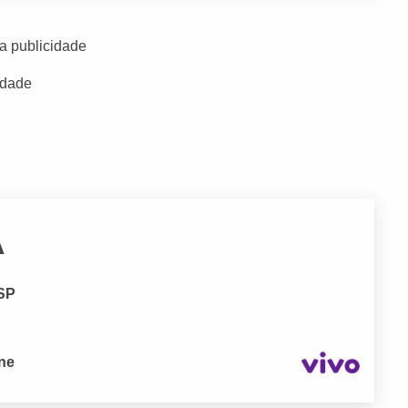
a publicidade
idade
A
 SP
one