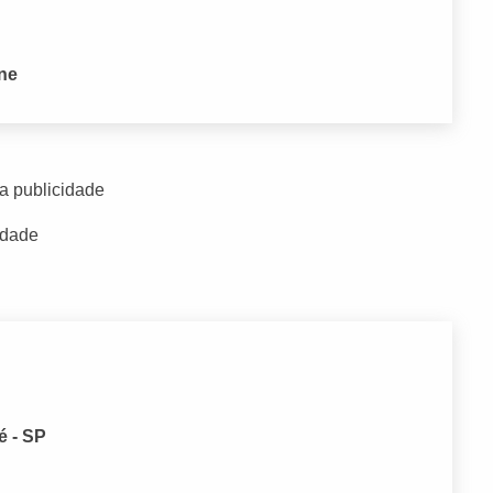
one
a publicidade
idade
é - SP