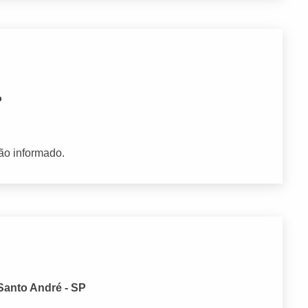
P
ão informado.
 Santo André - SP