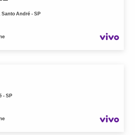
 Santo André - SP
one
é - SP
one