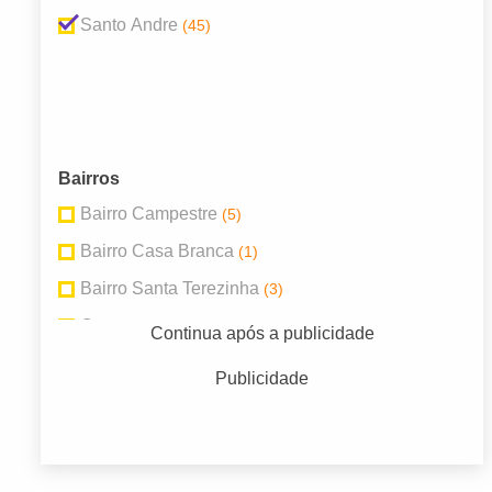
Santo Andre
(45)
Bairros
Bairro Campestre
(5)
Bairro Casa Branca
(1)
Bairro Santa Terezinha
(3)
Centro
(11)
Continua após a publicidade
Jardim Stella
(1)
Publicidade
Jardim Utinga
(1)
Parque Novo Oratório
(2)
Parque Oratório
(3)