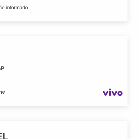
ão informado.
SP
one
EL