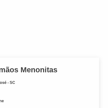
Irmãos Menonitas
José - SC
one